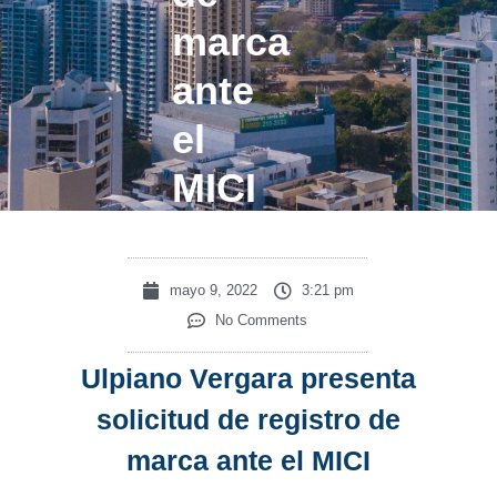
marca
ante
el
MICI
mayo 9, 2022
3:21 pm
No Comments
Ulpiano Vergara presenta
solicitud de registro de
marca ante el MICI