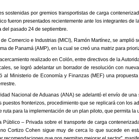
es sostenidas por gremios transportistas de carga contenerizada
ístico fueron presentados recientemente ante los integrantes de
ga del pasado 24 de septiembre.
 de Comercio e Industrias (MICI), Ramón Martínez, se amplió s
ma de Panamá (AMP), en la cual se creó una matriz para prioriz
acercamiento realizado en Colón, entre directivos de la Autorida
ocales, se logró adelantar un borrador de resolución con nuevas
 al Ministerio de Economía y Finanzas (MEF) una propuesta de
rrestre.
ridad Nacional de Aduanas (ANA) se adelantó el envío de una s
s puestos fronterizos, procedimiento que se replicará con los a
e ruta para la implementación de un plan piloto, que permita la u
 Público – Privada sobre el transporte de carga conteneriza
ntino Cortizo Cohen sigue muy de cerca lo que sucede en est
r recomendaciones que nos permitan mejorar el sector”, manifes