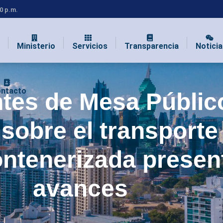
00 p.m.
Ministerio
Servicios
Transparencia
Noticia
ntacto
ntes de Mesa Públic
 sobre el transporte
ontenerizada presen
avances