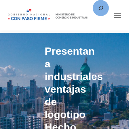
Presentan
a
industriales
ventajas
de
logotipo
Hecho