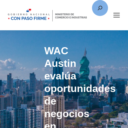
WAC
Austin
evalúa
oportunidades
de
negocios
en