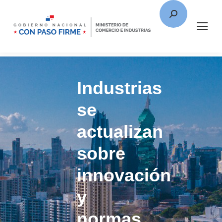
Industrias
se
actualizan
sobre
innovación
y
normas