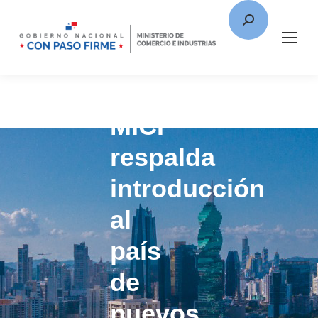
MICI
respalda
introducción
al
país
de
nuevos