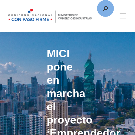
MICI
pone
en
marcha
el
proyecto
‘Emprendedor