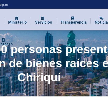
00 p.m.
Ministerio
Servicios
Transparencia
Noticia
ntacto
0 personas presen
 de bienes raíces 
Chiriquí