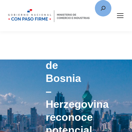
Misión
de
Bosnia
–
Herzegovina
reconoce
potencial