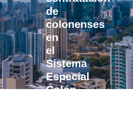
de
colonenses
en
el
Sistema
Especial
Colón
Puerto
Libre