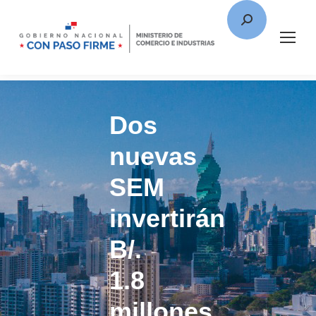
Dos
nuevas
SEM
invertirán
B/.
1.8
millones