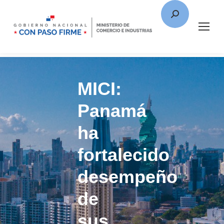
MICI:
Panamá
ha
fortalecido
desempeño
de
sus