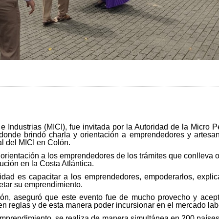
 e Industrias (MICI), fue invitada por la Autoridad de la Mi
onde brindó charla y orientación a emprendedores y artes
l del MICI en Colón.
ó orientación a los emprendedores de los trámites que conlleva o
ución en la Costa Atlántica.
vidad es capacitar a los emprendedores, empoderarlos, expli
retar su emprendimiento.
olón, aseguró que este evento fue de mucho provecho y ace
 reglas y de esta manera poder incursionar en el mercado lab
emprendimiento, se realiza de manera simultánea en 200 países