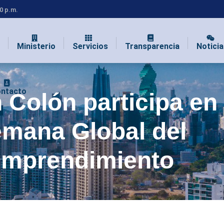
00 p.m.
Ministerio
Servicios
Transparencia
Noticia
ntacto
 Colón participa en 
mana Global del
emprendimiento