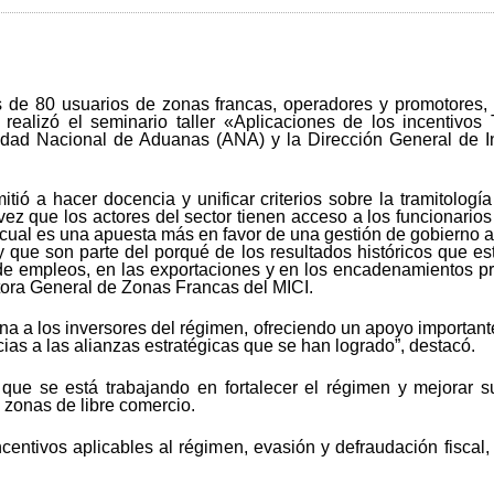
s de 80 usuarios de zonas francas, operadores y promotores,
 realizó el seminario taller «Aplicaciones de los incentivo
ridad Nacional de Aduanas (ANA) y la Dirección General de I
itió a hacer docencia y unificar criterios sobre la tramitolog
 vez que los actores del sector tienen acceso a los funcionario
o cual es una apuesta más en favor de una gestión de gobierno ab
y que son parte del porqué de los resultados históricos que 
 de empleos, en las exportaciones y en los encadenamientos p
tora General de Zonas Francas del MICI.
a a los inversores del régimen, ofreciendo un apoyo importante 
ias a las alianzas estratégicas que se han logrado”, destacó.
, que se está trabajando en fortalecer el régimen y mejorar s
 zonas de libre comercio.
centivos aplicables al régimen, evasión y defraudación fiscal, 