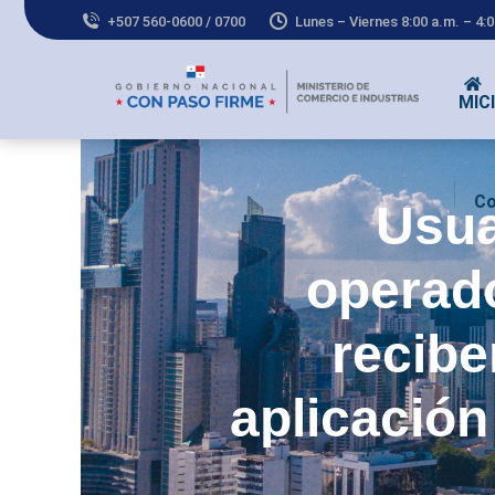
+507 560-0600 / 0700
Lunes – Viernes 8:00 a.m. – 4:
MICI
Co
Usua
operad
recibe
aplicación