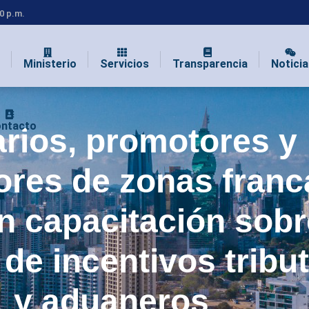
00 p.m.
Ministerio
Servicios
Transparencia
Noticia
ntacto
rios, promotores y
ores de zonas franc
n capacitación sobr
 de incentivos tribu
y aduaneros