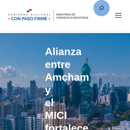
Alianza
entre
Amcham
y
el
MICI
fortalece