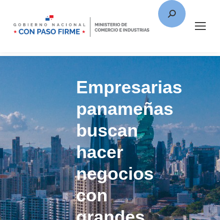
Empresarias
panameñas
buscan
hacer
negocios
con
grandes