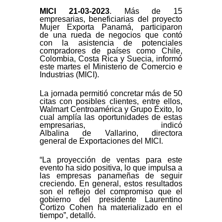
MICI 21-03-2023
.
Más
de
15
empresarias, beneficiarias
de
l proyecto
Mujer Exporta Panamá, participaron
de
una rueda
de
negocios que contó
con la asistencia
de
potenciales
compradores
de
países como Chile,
Colombia, Costa Rica y Suecia, informó
este martes el Ministerio
de
Comercio e
Industrias (MICI).
La jornada permitió concretar más
de
50
citas con posibles clientes, entre ellos,
Walmart Centroamérica y Grupo Éxito, lo
cual amplía las oportunidades
de
estas
empresarias, indicó
Albalina
de
Vallarino, directora
general
de
Exportaciones
de
l MICI.
“La proyección
de
ventas para este
evento ha sido positiva, lo que impulsa a
las empresas panameñas
de
seguir
creciendo. En general, estos resultados
son el reflejo
de
l compromiso que el
gobierno
de
l presidente Laurentino
Cortizo Cohen ha materializado en el
tiempo”,
de
talló.