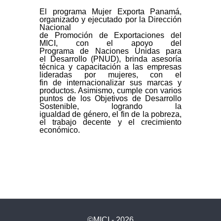
El programa Mujer Exporta Panamá,
organizado y ejecutado por la Dirección
Nacional
de
Promoción
de
Exportaciones
de
l
MICI, con el apoyo
de
l
Programa
de
Naciones Unidas para
el
De
sarrollo (PNUD), brinda asesoría
técnica y capacitación a las empresas
lideradas por mujeres, con el
fin
de
internacionalizar sus marcas y
productos. Asimismo, cumple con varios
puntos
de
los Objetivos
de
De
sarrollo
Sostenible, logrando la
igualdad
de
género, el fin
de
la pobreza,
el trabajo
de
cente y el crecimiento
económico.
©MICI - 2026