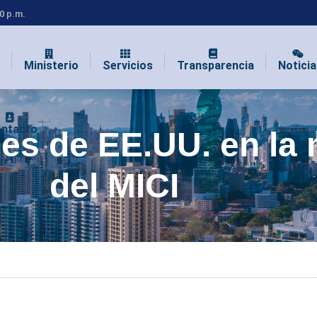
00 p.m.
Ministerio
Servicios
Transparencia
Noticia
ntacto
es de EE.UU. en la 
del MICI