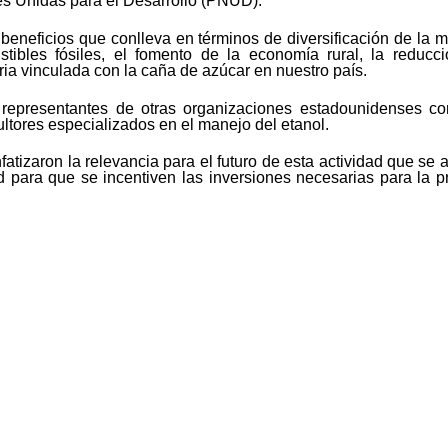
s Unidas para el Desarrollo (PNUD).
beneficios que conlleva en términos de diversificación de la ma
ibles fósiles, el fomento de la economía rural, la reducci
tria vinculada con la caña de azúcar en nuestro país.
n representantes de otras organizaciones estadounidenses 
ltores especializados en el manejo del etanol.
nfatizaron la relevancia para el futuro de esta actividad que se
idad para que se incentiven las inversiones necesarias para l