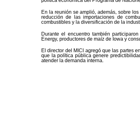
política económica del Programa de Nacione
En la reunión se amplió, además, sobre los 
reducción de las importaciones de combust
combustibles y la diversificación de la indus
Durante el encuentro también participaro
Energy, productores de maíz de Iowa y consu
El director del MICI agregó que las partes e
que la política pública genere predictibil
atender la demanda interna.