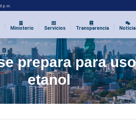
00 p.m.
Ministerio
Servicios
Transparencia
Noticia
ntacto
e prepara para uso
etanol