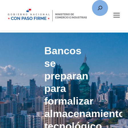
Bancos
se
preparan
para
formalizar
almacenamiento
tecnológico