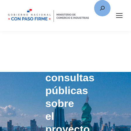
Avanzan
las
consultas
públicas
sobre
el
proyecto