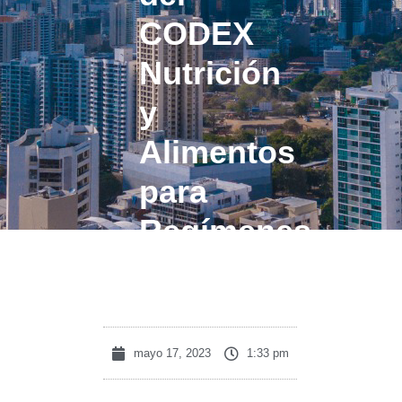
CODEX
Nutrición
y
Alimentos
para
Regímenes
Especiales
mayo 17, 2023
1:33 pm