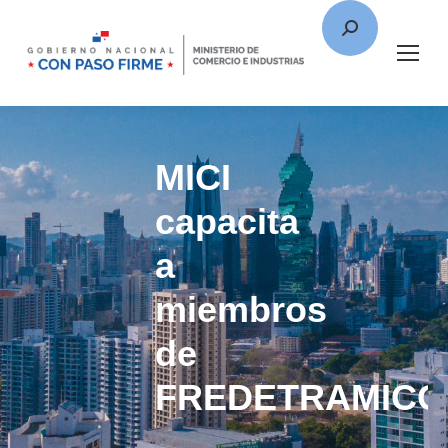
MICI
capacita
a
miembros
de
FREDETRAMICO