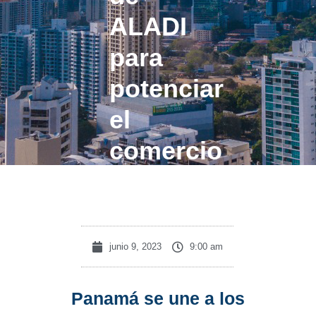
ALADI
para
potenciar
el
comercio
regional
junio 9, 2023
9:00 am
Panamá se une a los