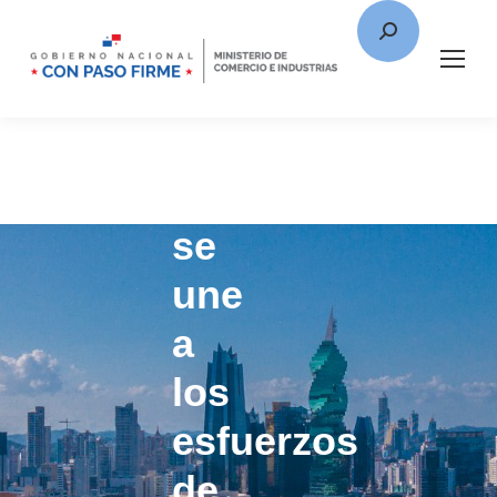
Panamá
se
une
a
los
esfuerzos
de