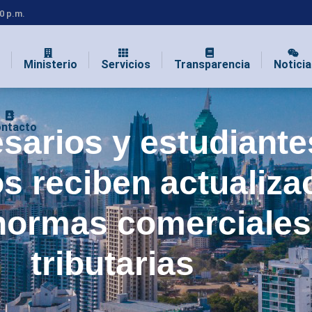
00 p.m.
Ministerio
Servicios
Transparencia
Noticia
ntacto
sarios y estudiante
os reciben actualiza
normas comerciales
tributarias