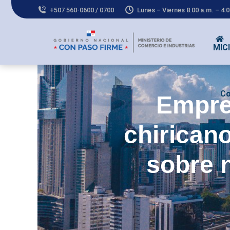
+507 560-0600 / 0700
Lunes – Viernes 8:00 a.m. – 4:
MICI
Co
Empre
chirican
sobre 