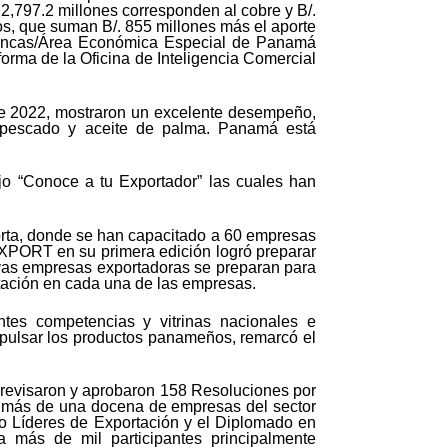
2,797.2 millones corresponden al cobre y B/.
os, que suman B/. 855 millones más el aporte
Francas/Área Económica Especial de Panamá
forma de la Oficina de Inteligencia Comercial
mbre 2022, mostraron un excelente desempeño,
, pescado y aceite de palma. Panamá está
ajo “Conoce a tu Exportador” las cuales han
rta, donde se han capacitado a 60 empresas
EXPORT en su primera edición logró preparar
evas empresas exportadoras se preparan para
rtación en cada una de las empresas.
tes competencias y vitrinas nacionales e
impulsar los productos panameños, remarcó el
 revisaron y aprobaron 158 Resoluciones por
a más de una docena de empresas del sector
do Líderes de Exportación y el Diplomado en
 más de mil participantes principalmente