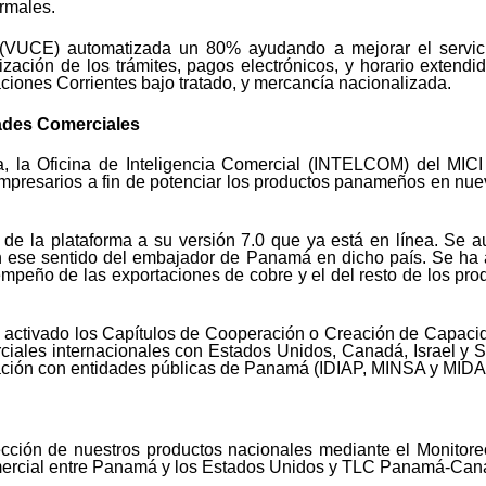
rmales.
 (VUCE) automatizada un 80% ayudando a mejorar el servicio 
alización de los trámites, pagos electrónicos, y horario extend
aciones Corrientes bajo tratado, y mercancía nacionalizada.
ades Comerciales
, la Oficina de Inteligencia Comercial (INTELCOM) del MICI 
mpresarios a fin de potenciar los productos panameños en nu
n de la plataforma a su versión 7.0 que ya está en línea. Se 
en ese sentido del embajador de Panamá en dicho país. Se ha
peño de las exportaciones de cobre y el del resto de los prod
n activado los Capítulos de Cooperación o Creación de Capacid
rciales internacionales con Estados Unidos, Canadá, Israel y
ación con entidades públicas de Panamá (IDIAP, MINSA y MIDA,
ección de nuestros productos nacionales mediante el Monitore
mercial entre Panamá y los Estados Unidos y TLC Panamá-Can