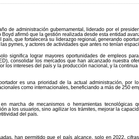
año de administración gubernamental, liderado por el presiden
ro Boyd afirmó que la gestión realizada desde esta entidad ava
l país, que fortalecerá su liderazgo regional, generando oportu
las pymes, y actores de actividades que antes no tenían espaci
olo significa lograr mayores oportunidades de empleos para
(IED), consolidar los mercados que han alcanzado nuestra ofe
r los intereses del país y la producción nacional, y la contin
ortador es una prioridad de la actual administración, por l
nacionales como internacionales, beneficiando a más de 250 
sta en marcha de mecanismos o herramientas tecnológicas q
n a los usuarios, sino agilizar los trámites, mejorar la capacid
itividad del país.
adas, han permitido que el país alcance, solo en 2022, cifra