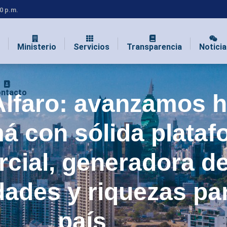
00 p.m.
Ministerio
Servicios
Transparencia
Noticia
ntacto
Alfaro: avanzamos h
á con sólida plataf
cial, generadora d
ades y riquezas par
país