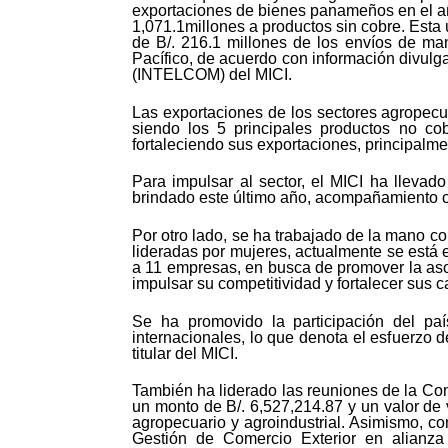
exportaciones de bienes panameños en el año
1,071.1millones a productos sin cobre. Esta
de B/. 216.1 millones de los envíos de m
Pacífico, de acuerdo con información divulga
(INTELCOM) del MICI.
Las exportaciones de los sectores agropecua
siendo los 5 principales productos no c
fortaleciendo sus exportaciones, principalm
Para impulsar al sector, el MICI ha llevad
brindado este último año, acompañamiento c
Por otro lado, se ha trabajado de la mano
lideradas por mujeres, actualmente se está
a 11 empresas, en busca de promover la aso
impulsar su competitividad y fortalecer sus
Se ha promovido la participación del pa
internacionales, lo que denota el esfuerzo 
titular del MICI.
También ha liderado las reuniones de la Co
un monto de B/. 6,527,214.87 y un valor d
agropecuario y agroindustrial. Asimismo, c
Gestión de Comercio Exterior en alianza