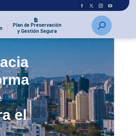
Plan de Preservación
s
y Gestión Segura
acia
orma
e
a el