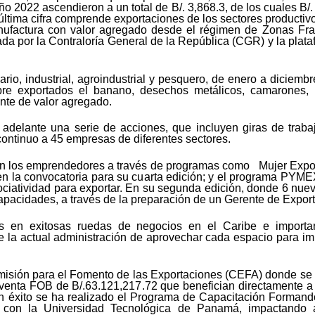
 2022 ascendieron a un total de B/. 3,868.3, de los cuales B/. 
 última cifra comprende exportaciones de los sectores productiv
anufactura con valor agregado desde el régimen de Zonas 
da por la Contraloría General de la República (CGR) y la plata
rio, industrial, agroindustrial y pesquero, de enero a dicie
obre exportados el banano, desechos metálicos, camarones
ente de valor agregado.
o adelante una serie de acciones, que incluyen giras de trab
ontinuo a 45 empresas de diferentes sectores.
 con los emprendedores a través de programas como Mujer Expo
 en la convocatoria para su cuarta edición; y el programa PYM
ciatividad para exportar. En su segunda edición, donde 6 nu
 capacidades, a través de la preparación de un Gerente de Expo
ís en exitosas ruedas de negocios en el Caribe e importan
de la actual administración de aprovechar cada espacio para 
misión para el Fomento de las Exportaciones (CEFA) donde se
e venta FOB de B/.63.121,217.72 que benefician directamente 
on éxito se ha realizado el Programa de Capacitación Forman
 con la Universidad Tecnológica de Panamá, impactando a