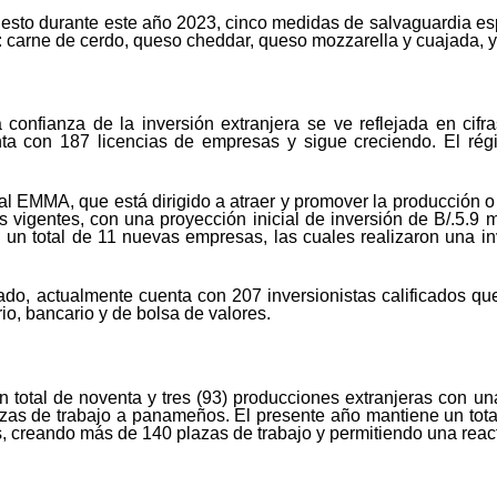
to durante este año 2023, cinco medidas de salvaguardia espe
s: carne de cerdo, queso cheddar, queso mozzarella y cuajada, y
a confianza de la inversión extranjera se ve reflejada en ci
a con 187 licencias de empresas y sigue creciendo. El rég
al EMMA, que está dirigido a atraer y promover la producción o 
s vigentes, con una proyección inicial de inversión de B/.5.9 
un total de 11 nuevas empresas, las cuales realizaron una in
ado, actualmente cuenta con 207 inversionistas calificados que 
o, bancario y de bolsa de valores.
n total de noventa y tres (93) producciones extranjeras con u
azas de trabajo a panameños. El presente año mantiene un tota
s, creando más de 140 plazas de trabajo y permitiendo una react