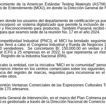
ocimiento de la American Estándar Testing Materials (ASTM
de Entendimiento (MOU), en donde la Dirección General de No
n donde los usuarios del departamento de certificación ya pue
e incorporó un sistema digitalizado que permite la inclusión de
d y Reconocimiento para productos. También Panamá recibió 
 para que seamos sede de la reunión No. 17 en el año 2024.
ompetitividad Industrial (PNCI), el MICI ha brindado seguim
 se llevó a cabo el Congreso Industrial y Rueda de Negocios 
30 vendedores. Se concretaron B/. 150,000.00 en ventas y B
al (CFI) a 25 empresas en el 2022, lo que representa un mon
Registro de la Industria Nacional (RIN).
 cabo la entidad, con la iniciativa “MICI en tu comunidad” pers
omercio interior en los centros comerciales sobre los siguiente
 del registro de marcas, requisitos para incursionar en el 
ntre otros.
veintiún Ventanas Comerciales de las Expresiones Culturales T
de 170 artesanos.
rta General de Intervención, en el marco del Plan Colmena pa
al es gestionado a través de la Dirección Nacional de Comercio