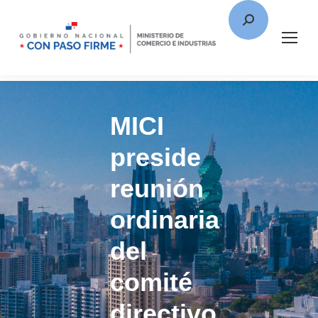
MICI
preside
reunión
ordinaria
del
comité
directivo