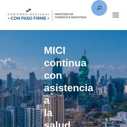
MICI
continua
con
asistencia
a
la
salud