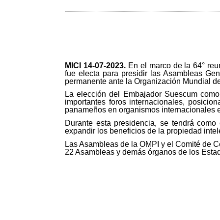
MICI 14-
07-2023.
En el marco de la 64° re
fue electa para presidir las Asambleas Ge
permanente ante la Organización Mundial de
La elección del Embajador Suescum como pr
importantes foros internacionales, posici
panameños en organismos internacionales en
Durante esta presidencia, se tendrá como 
expandir los beneficios de la propiedad inte
Las Asambleas de la OMPI y el Comité de Coo
22 Asambleas y demás órganos de los Estad