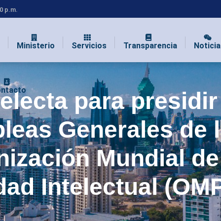
00 p.m.
Ministerio
Servicios
Transparencia
Noticia
ntacto
lecta para presidir
eas Generales de 
nización Mundial de
ad Intelectual (OMP