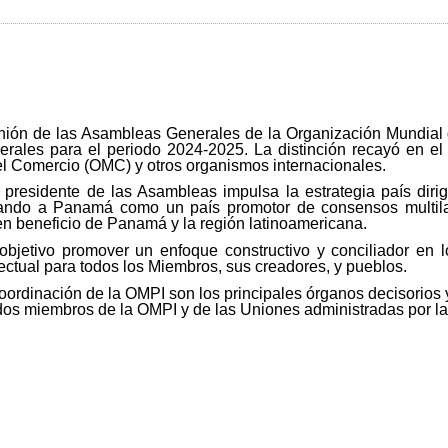
unión de las Asambleas Generales de la Organización Mundial 
nerales para el periodo 2024-2025. La distinción recayó en e
l Comercio (OMC) y otros organismos internacionales.
esidente de las Asambleas impulsa la estrategia país dirig
onando a Panamá como un país promotor de consensos multilat
 beneficio de Panamá y la región latinoamericana.
objetivo promover un enfoque constructivo y conciliador en
lectual para todos los Miembros, sus creadores, y pueblos.
rdinación de la OMPI son los principales órganos decisorios y
os miembros de la OMPI y de las Uniones administradas por l