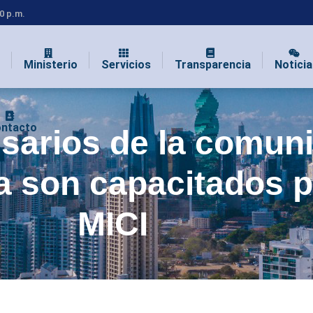
00 p.m.
Ministerio
Servicios
Transparencia
Noticia
ntacto
sarios de la comun
a son capacitados p
MICI