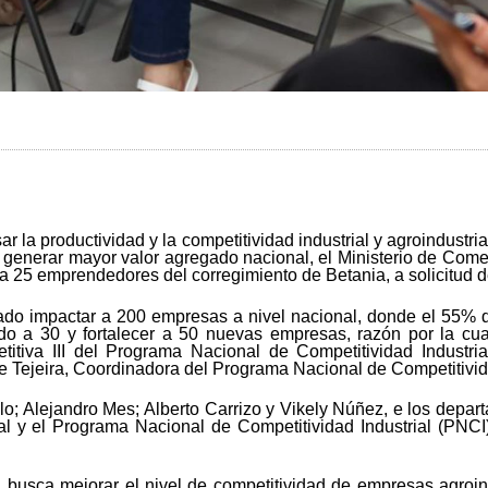
r la productividad y la competitividad industrial y agroindustri
 generar mayor valor agregado nacional, el Ministerio de Comerc
 a 25 emprendedores del corregimiento de Betania, a solicitud 
do impactar a 200 empresas a nivel nacional, donde el 55% de
do a 30 y fortalecer a 50 nuevas empresas, razón por la cua
etitiva III del Programa Nacional de Competitividad Industr
e Tejeira, Coordinadora del Programa Nacional de Competitivida
lo; Alejandro Mes; Alberto Carrizo y Vikely Núñez, e los depa
rial y el Programa Nacional de Competitividad Industrial (PNCI
, busca mejorar el nivel de competitividad de empresas agroin