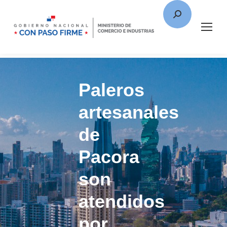
Paleros
artesanales
de
Pacora
son
atendidos
por