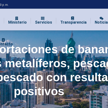
00 p.m.
Ministerio
Servicios
Transparencia
Noticia
ntacto
ortaciones de bana
 metalíferos, pesca
 pescado con result
positivos