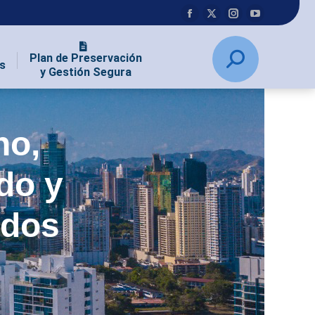
Plan de Preservación
s
y Gestión Segura
no,
do y
ados