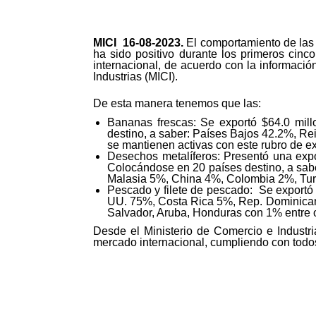
MICI 16-
08-2023.
El comportamiento de las
ha sido positivo durante los primeros cin
internacional, de acuerdo con la informació
Industrias (MICI).
De esta manera tenemos que las:
Bananas frescas: Se exportó $64.0 mill
destino, a saber: Países Bajos 42.2%, R
se mantienen activas con este rubro de ex
Desechos metalíferos: Presentó una expo
Colocándose en 20 países destino, a sab
Malasia 5%, China 4%, Colombia 2%, Turqu
Pescado y filete de pescado: Se exportó
UU. 75%, Costa Rica 5%, Rep. Dominicana
Salvador, Aruba, Honduras con 1% entre o
Desde el Ministerio de Comercio e Industr
mercado internacional, cumpliendo con todo