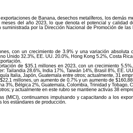
 exportaciones de Banana, desechos metalíferos, los demás me
co meses del año 2023, lo que denota el potencial y calidad
n suministrada por la Dirección Nacional de Promoción de las
ones, con un crecimiento de 3.9% y una variación absoluta 
eino Unido 32.3%, EE. UU. 20.0%, Hong Kong 5.2%, Costa Rica 
portación.
rtación de $35.1 millones en 2023, con un crecimiento 5.5%,
er: Tailandia 28.6%, India 17%, Taiwán 14%, Brasil 8%, EE. U
ía Italia, Japón, Guatemala entre otros; actualmente, 31 empr
 $22.1 millones, un aumento de 0.7% y un aumento de $160,88
 3%, Bélgica 2%, Guatemala, Colombia, Trinidad y Tobago, Co
tros; y actualmente en este rubro se mantiene activas 38 empr
ias (MICI), continuamos impulsando y capacitando a los expo
s los estándares de producción.