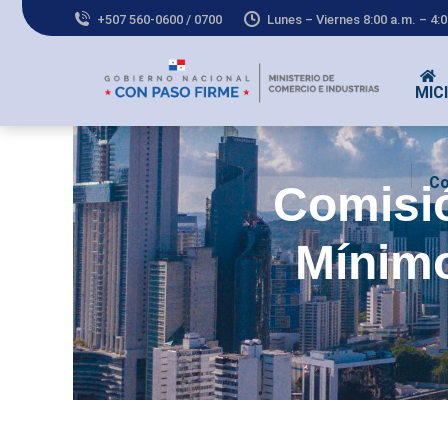
+507 560-0600 / 0700
Lunes – Viernes 8:00 a.m. – 4:
MICI
Co
Comisió
Mínimo