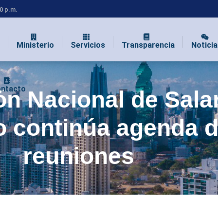
00 p.m.
Ministerio
Servicios
Transparencia
Noticia
ntacto
n Nacional de Sala
 continúa agenda 
reuniones