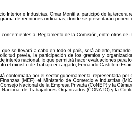
io Interior e Industrias, Omar Montilla, participó de la tercera
nograma de reuniones ordinarias, donde se presentarán ponencia
s concernientes al Reglamento de la Comisión, entre otros de 
 que se llevará a cabo en todo el país, será abierto, tomando
icitud previa, la participación de los gremios y organizacio
de interés nacional, lo que permitirá hacer evaluaciones para 
ló el ministro de Trabajo encargado, Fernando Castillero Espin
á conformada por el sector gubernamental representada por el
inanzas (MEF), el Ministerio de Comercio e Industrias (MICI)
el Consejo Nacional de la Empresa Privada (CoNEP) y la Cáma
jo Nacional de Trabajadores Organizados (CONATO) y la Conf