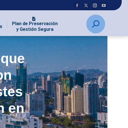
Plan de Preservación
s
y Gestión Segura
 que
on
stes
n en