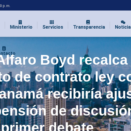
00 p.m.
Ministerio
Servicios
Transparencia
Noticia
ntacto
Alfaro Boyd recalca
o de contrato ley c
anamá recibiría aju
pensión de discusió
primer debate