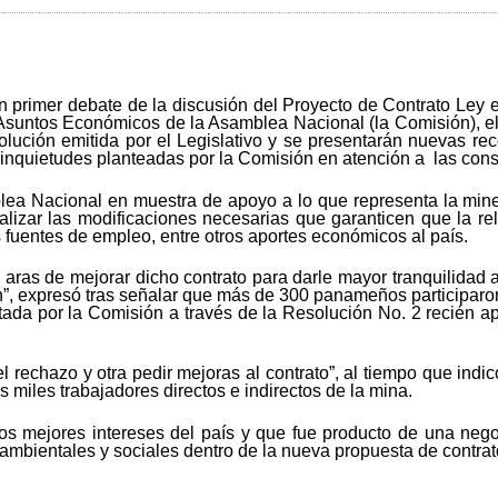
 primer debate de la discusión del Proyecto de Contrato Ley
Asuntos Económicos de la Asamblea Nacional (la Comisión), el 
solución emitida por el Legislativo y se presentarán nuevas 
 inquietudes planteadas por la Comisión en atención a las cons
mblea Nacional en muestra de apoyo a lo que representa la m
ealizar las modificaciones necesarias que garanticen que la r
 fuentes de empleo, entre otros aportes económicos al país.
ras de mejorar dicho contrato para darle mayor tranquilidad 
n”, expresó tras señalar que más de 300 panameños participar
tada por la Comisión a través de la Resolución No. 2 recién a
el rechazo y otra pedir mejoras al contrato”, al tiempo que ind
 miles trabajadores directos e indirectos de la mina.
 los mejores intereses del país y que fue producto de una ne
mbientales y sociales dentro de la nueva propuesta de contrat