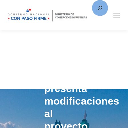
Ministro
Alfaro
Boyd
presenta
modificaciones
al
proyecto