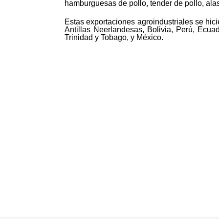
hamburguesas de pollo, tender de pollo, alas
Estas exportaciones agroindustriales se hic
Antillas Neerlandesas, Bolivia, Perú, Ecuad
Trinidad y Tobago, y México.
©MICI - 2026
Todos los derechos reservados.