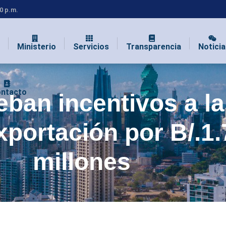
00 p.m.
Ministerio
Servicios
Transparencia
Noticia
ntacto
ban incentivos a la
portación por B/.1.
millones