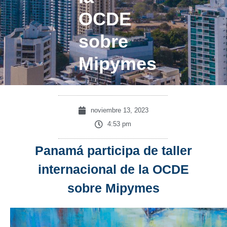
OCDE
sobre
Mipymes
noviembre 13, 2023
4:53 pm
Panamá participa de taller
internacional de la OCDE
sobre Mipymes