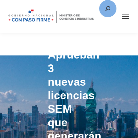
Aprueban
3
nuevas
licencias
SEM
que
generarán