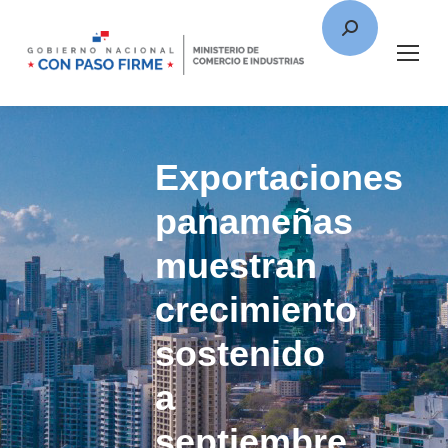
Exportaciones
panameñas
muestran
crecimiento
sostenido
a
septiembre