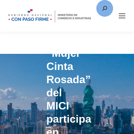
“Mujer
Cinta
Rosada”
del
MICI
participa
en