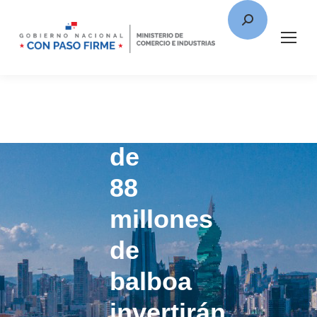
Más
de
88
millones
de
balboa
invertirán