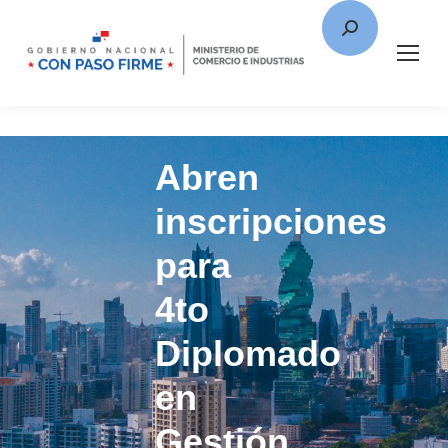
Abren
inscripciones
para
4to
Diplomado
en
Gestión