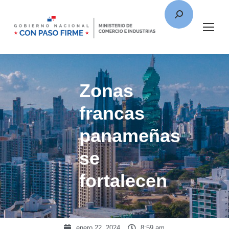
Zonas
francas
panameñas
se
fortalecen
enero 22, 2024
8:59 am