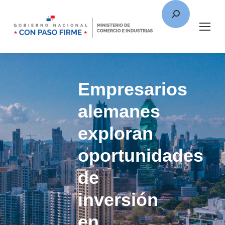
Empresarios
alemanes
exploran
oportunidades
de
inversión
en