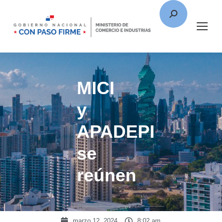
MICI
y
APADEPI
se
reúnen
marzo 12, 2024
8:02 am