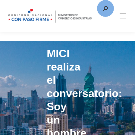
MICI
realiza
el
conversatorio:
Soy
un
hombre