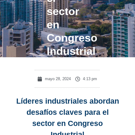
sector
en
Congreso
Industrial
mayo 28, 2024
4:13 pm
Líderes industriales abordan
desafíos claves para el
sector en Congreso
Industrial