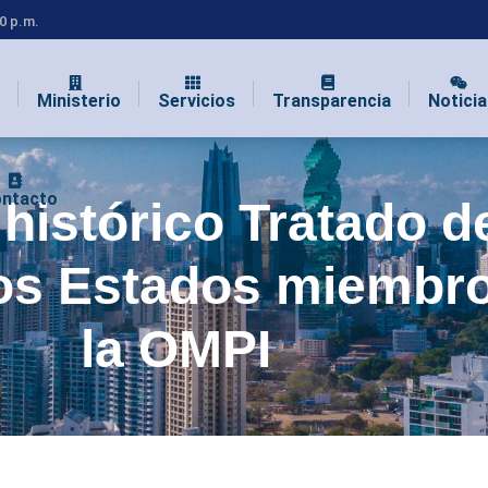
00 p.m.
Ministerio
Servicios
Transparencia
Noticia
ntacto
histórico Tratado d
os Estados miembr
la OMPI