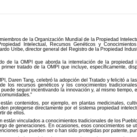
miembros de la Organización Mundial de la Propiedad Intelect
ropiedad Intelectual, Recursos Genéticos y Conocimientos 
ardo Uribe, director general del Registro de la Propiedad Indus
ado de la OMPI que aborda la interrelación de la propiedad i
l primer tratado de la OMPI que incluye, específicamente, dis
MPI, Daren Tang, celebró la adopción del Tratado y felicitó a la
a de los recursos genéticos y los conocimientos tradicional
 puede seguir incentivando la innovación y, al mismo tiempo, 
s comunidades.”
están contenidos, por ejemplo, en plantas medicinales, cult
en protegerse directamente por el sistema propiedad intelectua
ir de ellos.
 están vinculados a conocimientos tradicionales de los Pueblo
go de generaciones. En ocasiones, esos conocimientos se utili
enciones que pueden ser o han sido protegidas por patente, pun