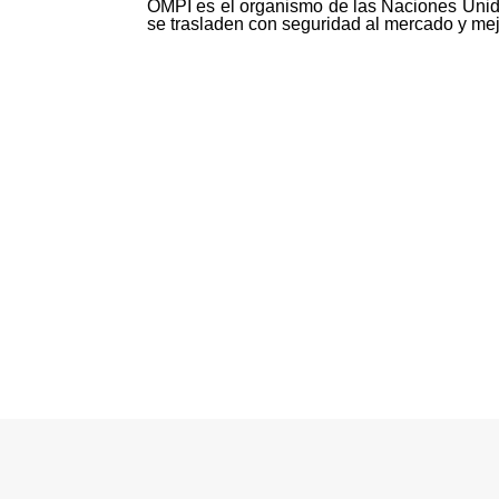
OMPI es el organismo de las Naciones Unida
se trasladen con seguridad al mercado y mej
©MICI - 2026
Todos los derechos reservados.