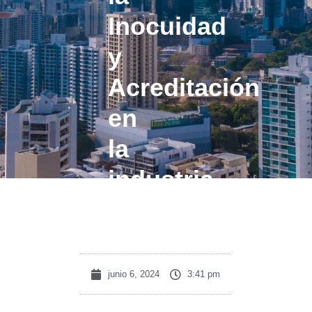
Inocuidad
y
Acreditación
en
la
industria
alimentaria
junio 6, 2024
3:41 pm