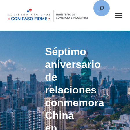
Séptimo
aniversario
de
relaciones
conmemora
China
en