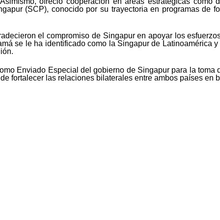
 Asimismo, ofreció cooperación en áreas estratégicas como de
gapur (SCP), conocido por su trayectoria en programas de f
agradecieron el compromiso de Singapur en apoyar los esfuerz
namá se le ha identificado como la Singapur de Latinoamérica 
ión.
omo Enviado Especial del gobierno de Singapur para la toma 
 de fortalecer las relaciones bilaterales entre ambos países en 